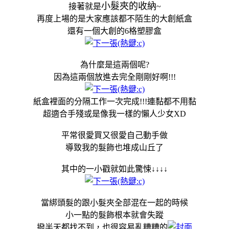
小髮夾的收納
接著就是
~
再度上場的是大家應該都不陌生的大創紙盒
還有一個大創的6格塑膠盒
為什麼是這兩個呢?
因為這兩個放進去完全剛剛好啊!!!
紙盒裡面的分隔工作一次完成!!!連黏都不用黏
超適合手殘或是像我一樣的懶人少女XD
平常很愛買又很愛自己動手做
導致我的髮飾也堆成山丘了
其中的一小戳就如此驚悚↓↓↓↓
當綁頭髮的跟小髮夾全部混在一起的時候
小一點的髮飾根本就會失蹤
撥半天都找不到，也很容易亂糟糟的