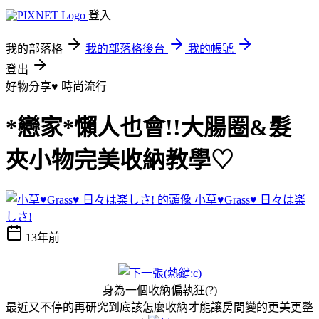
登入
我的部落格
我的部落格後台
我的帳號
登出
好物分享♥
時尚流行
*戀家*懶人也會!!大腸圈&髮
夾小物完美收納教學♡
小草♥Grass♥ 日々は楽
しさ!
13年前
身為一個收納偏執狂(?)
最近又不停的再研究到底該怎麼收納才能讓房間變的更美更整