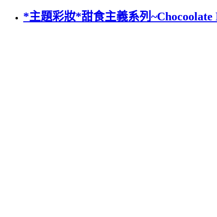
*主題彩妝*甜食主義系列~Chocoolate H