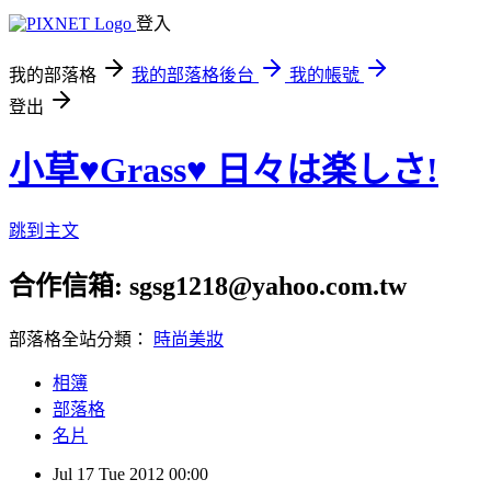
登入
我的部落格
我的部落格後台
我的帳號
登出
小草♥Grass♥ 日々は楽しさ!
跳到主文
合作信箱: sgsg1218@yahoo.com.tw
部落格全站分類：
時尚美妝
相簿
部落格
名片
Jul
17
Tue
2012
00:00