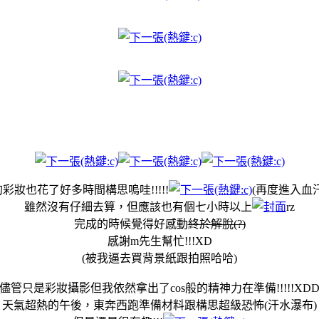
彩妝也花了好多時間構思嗚哇!!!!!
(再度進入血
雖然沒有仔細去算，但應該也有個七小時以上
rz
完成的時候覺得好感動
終於解脫(?)
感謝m先生幫忙!!!XD
(被我逼去買背景紙跟拍照哈哈)
儘管只是彩妝攝影但我依然拿出了cos般的精神力在準備!!!!!XD
天氣超熱的午後，東奔西跑準備材料跟構思超級恐怖(汗水瀑布)