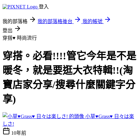
登入
我的部落格
我的部落格後台
我的帳號
登出
穿搭♥
時尚流行
穿搭。必看!!!!管它今年是不是
暖冬，就是要逛大衣特輯!!(淘
寶店家分享/搜尋什麼關鍵字分
享)
小草♥Grass♥ 日々は楽
しさ!
10年前