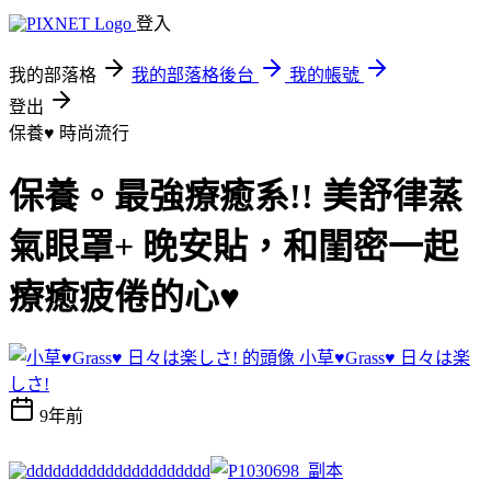
登入
我的部落格
我的部落格後台
我的帳號
登出
保養♥
時尚流行
保養。最強療癒系!! 美舒律蒸
氣眼罩+ 晚安貼，和閨密一起
療癒疲倦的心♥
小草♥Grass♥ 日々は楽
しさ!
9年前