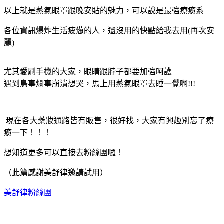
以上就是蒸氣眼罩跟晚安貼的魅力，可以說是最強療癒系
各位資訊爆炸生活疲憊的人，還沒用的快點給我去用(再次安
麗)
尤其愛刷手機的大家，眼睛跟脖子都要加強呵護
遇到鳥事爛事崩潰想哭，馬上用蒸氣眼罩去睡一覺啊!!!
現在
各大藥妝通路皆有販售，很好找，大家有興趣別忘了療
癒一下！！！
想知道更多可以直接去粉絲團囉！
（此篇感謝美舒律邀請試用）
美舒律粉絲團