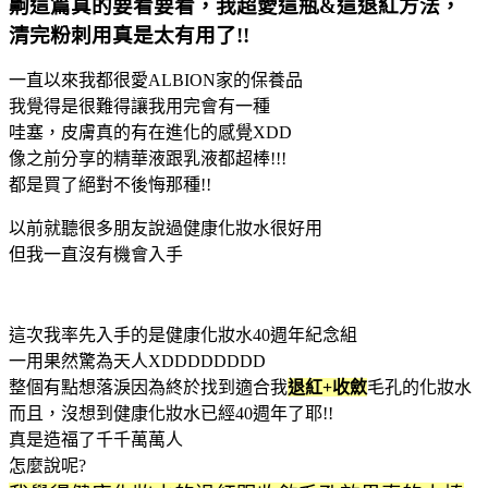
齁這篇真的要看要看，我超愛這瓶&這退紅方法，
清完粉刺用真是太有用了!!
一直以來我都很愛ALBION家的保養品
我覺得是很難得讓我用完會有一種
哇塞，皮膚真的有在進化的感覺XDD
像之前分享的精華液跟乳液都超棒!!!
都是買了絕對不後悔那種!!
以前就聽很多朋友說過健康化妝水很好用
但我一直沒有機會入手
這次我率先入手的是健康化妝水40週年紀念組
一用果然驚為天人XDDDDDDDD
整個有點想落淚因為終於找到適合我
退紅+收斂
毛孔的化妝水
而且，沒想到健康化妝水已經40週年了耶!!
真是造福了千千萬萬人
怎麼說呢?