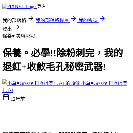
登入
我的部落格
我的部落格後台
我的帳號
登出
保養♥
美容彩妝
保養。必學!!除粉刺完，我的
退紅+收斂毛孔秘密武器!
小草♥Grass♥ 日々は楽
しさ!
12年前