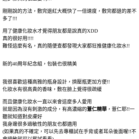
剛剛說的方法，敷完退紅大概快了一倍速度，敷完都退的差不
多了!!!
用了健康化妝水才覺得朋友都是說真的XDD
真的很好用!!!!
難怪這麼有名，真的隨便查都發現大家都狂推健康化妝水!!
新的40周年紀念組，包裝也很精美
我很喜歡這種高雅的瓶身設計，擠壓瓶更加方便!!
化妝水有很高貴的香味，敷在臉上覺得很疏緩
而且健康化妝水一直以來會這麼多人愛用
就是因為沒有刺激的成分，有高濃縮的
薏仁精華
，薏仁耶!!一
聽就知道對皮膚好
我身邊很多過敏性的朋友也都適用
(如果真的不確定，可以先去專櫃試在手背或者耳朵後面喔!!不
會過敏就可以嘗試看看)