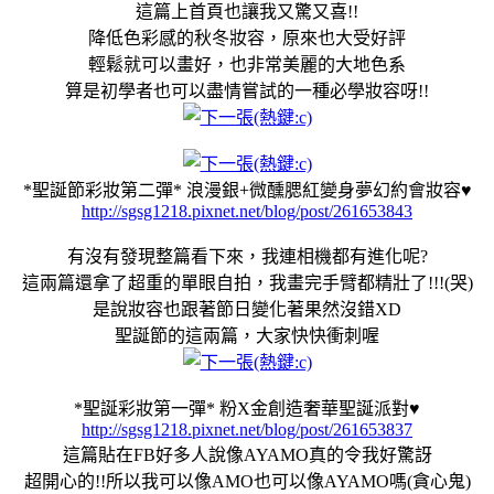
這篇上首頁也讓我又驚又喜!!
降低色彩感的秋冬妝容，原來也大受好評
輕鬆就可以畫好，也非常美麗的大地色系
算是初學者也可以盡情嘗試的一種必學妝容呀!!
*聖誕節彩妝第二彈* 浪漫銀+微醺腮紅變身夢幻約會妝容♥
http://sgsg1218.pixnet.net/blog/post/261653843
有沒有發現整篇看下來，我連相機都有進化呢?
這兩篇還拿了超重的單眼自拍，我畫完手臂都精壯了!!!(哭)
是說妝容也跟著節日變化著果然沒錯XD
聖誕節的這兩篇，大家快快衝刺喔
*聖誕彩妝第一彈* 粉X金創造奢華聖誕派對♥
http://sgsg1218.pixnet.net/blog/post/261653837
這篇貼在FB好多人說像AYAMO真的令我好驚訝
超開心的!!所以我可以像AMO也可以像AYAMO嗎(貪心鬼)