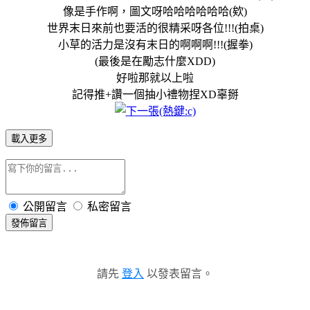
像是手作啊，圖文呀哈哈哈哈哈哈(欸)
世界末日來前也要活的很精采呀各位!!!(拍桌)
小草的活力是沒有末日的啊啊啊!!!(握拳)
(最後是在勵志什麼XDD)
好啦那就以上啦
記得推+讚一個抽小禮物捏XD辜掰
載入更多
公開留言
私密留言
發佈留言
請先
登入
以發表留言。