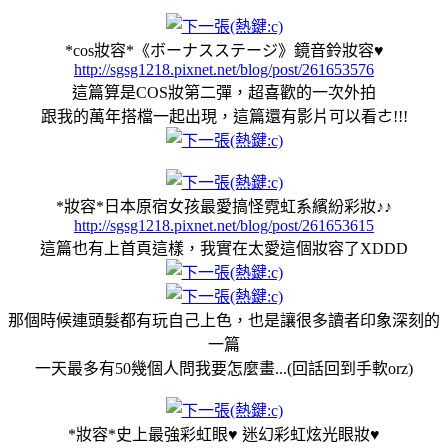
*cos妝容*《ボーナスステージ》鏡音鈴妝容♥
http://sgsg1218.pixnet.net/blog/post/261653576
這篇算是COS妝第二彈，超喜歡的一次外拍
跟我的萬年搭檔一起出現，這篇還有影片可以看ㄜ!!!
*妝容*日本原宿女孩最愛搞怪霓虹系繽紛彩妝♪♪
http://sgsg1218.pixnet.net/blog/post/261653615
這篇也有上首頁這樣，我實在太愛這個妝容了XDDD
那個時候連頭髮都有玩自己上色，也是讓很多讀者印象深刻的
一篇
一天最多有50幾個人問我要怎麼畫...(回話回到手軟orz)
*妝容*史上最強彩虹眼♥ 迷幻彩虹炫光眼妝♥