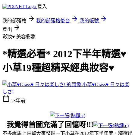
登入
我的部落格
我的部落格後台
我的帳號
登出
彩妝♥
美容彩妝
*精選必看* 2012下半年精選♥
小草19種超精采經典妝容♥
小草♥Grass♥ 日々は楽
しさ!
13年前
我覺得首圖充滿了回憶呀!!!
不多說馬上來幫大家整理一下小草在2012年下半年度，精選出