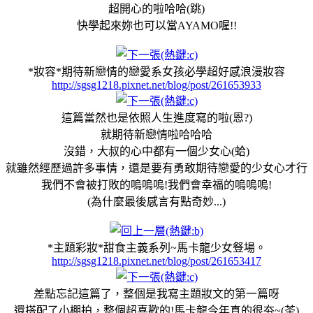
超開心的啦哈哈(跳)
快學起來妳也可以當AYAMO喔!!
*妝容*期待新戀情的戀愛系女孩必學超好感浪漫妝容
http://sgsg1218.pixnet.net/blog/post/261653933
這篇當然也是依照人生進度寫的啦(恩?)
就期待新戀情啦哈哈哈
沒錯，大叔的心中都有一個少女心(蛤)
就雖然經歷過許多事情，還是要有勇敢期待戀愛的少女心才行
我們不會被打敗的嗚嗚嗚!我們會幸福的嗚嗚嗚!
(為什麼最後感言有點奇妙...)
*主題彩妝*甜食主義系列~馬卡龍少女豋場。
http://sgsg1218.pixnet.net/blog/post/261653417
差點忘記這篇了，整個是我寫主題妝文的第一篇呀
還搭配了小棚拍，整個超喜歡的!馬卡龍今年真的很夯~(茶)