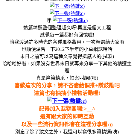
呼!
這篇精選整個整理超久呀!再度是個大工程
感覺每一篇都好有回憶喔!
陪我渡過許多時光的各種風格妝容，一次精選給大家囉
也順便溫習一下2012下半年的小草網誌哈哈
末日之前可以寫這種文章覺得挺感人的(拭淚)
哈哈哈好啦，如果沒有世界末日就再來分享一下其他的精選主
題
真是篇篇精采，拍案叫絕!(喂)
喜歡這次的分享，請不吝嗇給個推+讚鼓勵吧
這篇也有抽抽小禮物活動喔!
記得加入混獅團嘿!>__^
還有跟大家的即時互動
以及一些流行資訊都會在這裡分享喔:))
別忘了除了妝文之外，我還可以寫很多篇精選(咦)