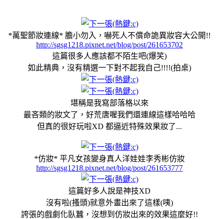
*萬聖節妝連線* 膽小勿入，嚇死人不償命詭異妝容大公開!!
http://sgsg1218.pixnet.net/blog/post/261653702
這篇很多人應該都不陌生吧(爆笑)
如此精典，沒有精選一下對不起我自己!!!!(拍桌)
堪稱是我寫部落格以來
最吝類的妝文了，好荒唐喔我們還連線這樣哈哈哈
但真的很好玩啦XD 都逼近特殊效果妝了...
*仿妝* 平凡女孩變身真人洋娃娃李秀彬仿妝
http://sgsg1218.pixnet.net/blog/post/261653777
這篇好多人說是神技XD
沒有啦(搔頭)就意外畫出來了這樣(咦)
誇張的戲劇化臥蠶，沒想到仿妝出來的效果這麼好!!