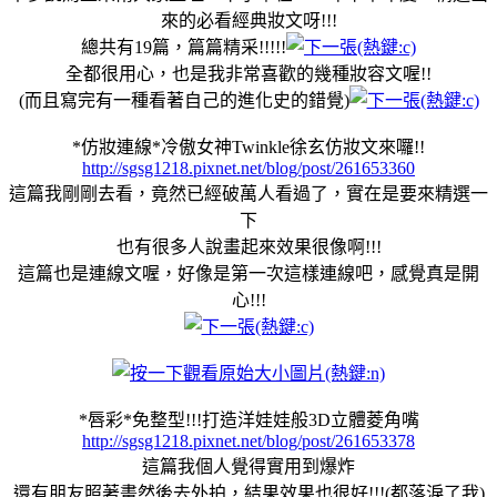
來的必看經典妝文呀!!!
總共有19篇，篇篇精采!!!!!
全都很用心，也是我非常喜歡的幾種妝容文喔!!
(而且寫完有一種看著自己的進化史的錯覺)
*仿妝連線*冷傲女神Twinkle徐玄仿妝文來囉!!
http://sgsg1218.pixnet.net/blog/post/261653360
這篇我剛剛去看，竟然已經破萬人看過了，實在是要來精選一
下
也有很多人說畫起來效果很像啊!!!
這篇也是連線文喔，好像是第一次這樣連線吧，感覺真是開
心!!!
*唇彩*免整型!!!打造洋娃娃般3D立體菱角嘴
http://sgsg1218.pixnet.net/blog/post/261653378
這篇我個人覺得實用到爆炸
還有朋友照著畫然後去外拍，結果效果也很好!!!(都落淚了我)