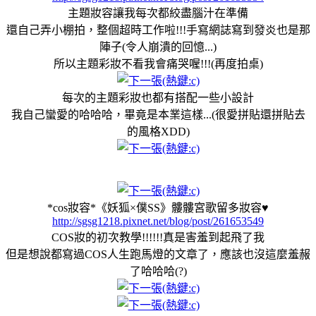
主題妝容讓我每次都絞盡腦汁在準備
還自己弄小棚拍，整個超時工作啦!!!手寫網誌寫到發炎也是那
陣子(令人崩潰的回憶...)
所以主題彩妝不看我會痛哭喔!!!(再度拍桌)
每次的主題彩妝也都有搭配一些小設計
我自己蠻愛的哈哈哈，畢竟是本業這樣...(很愛拼貼還拼貼去
的風格XDD)
*cos妝容*《妖狐×僕SS》髏髏宮歌留多妝容♥
http://sgsg1218.pixnet.net/blog/post/261653549
COS妝的初次教學!!!!!!真是害羞到起飛了我
但是想說都寫過COS人生跑馬燈的文章了，應該也沒這麼羞赧
了哈哈哈(?)