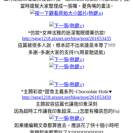
當時還幫大家整理成一張囉，菱角嘴的畫法~
*仿妝*女神泫雅的迷濛電眼煙薰仿妝!
http://sgsg1218.pixnet.net/blog/post/261653435
這篇被很多人說，根本認不出來誰是本尊了!!!!!
多謝~多謝大家的支持!!!(周星馳語氣)
*主題彩妝*甜食主義系列~Chocoolate Holic♥
http://sgsg1218.pixnet.net/blog/post/261653450
主題妝容這篇也讓我印象深刻
因為超時工作讓我印象超深,.,,,,(怎麼有種哀怨的Fu)
如果連編輯文章都算進去，應該花了快十個小時吧
我想起來都要吐了XDDDDDDDDD