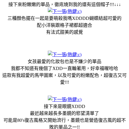
接下來粉嫩嫩的單品，徹底燒到我的還有這個帽子!!!↓↓↓
三種顏色擺在一起是要萌殺我嗎XDDDD蝴蝶結超可愛的
配小洋裝跟格子裙都超適合
有法式甜美的感覺
女孩最愛的化妝包也是不嫌少的單品
我都不知道有幾個了XDD一直輪著用，好幸福喔哈哈
這款有我超愛的馬甲圖案，以及可愛的粉嫩配色，超復古又可
愛!!!
接下來是眼鏡XDDD
最近越來越長多墨鏡的慾望清單了
可能是80's復古風格又開始流行，墨鏡也是營造復古風的超不
敗的單品之一!!