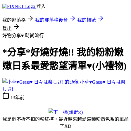
登入
我的部落格
我的部落格後台
我的帳號
登出
好物分享♥
時尚流行
*分享*好燒好燒!! 我的粉粉嫩
嫩日系最愛慾望清單♥(小禮物)
小草♥Grass♥ 日々は楽
しさ!
13年前
我是個不折不扣的粉紅控，最近越來越愛這種粉嫩色系的單品
了XD